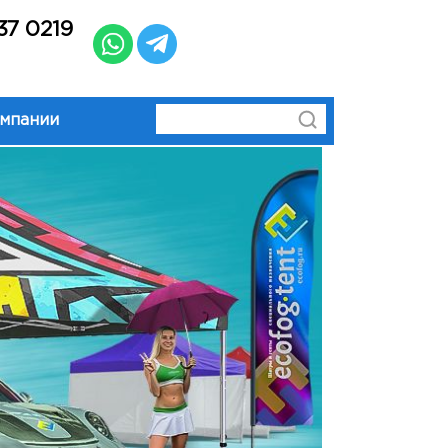
37 0219
омпании