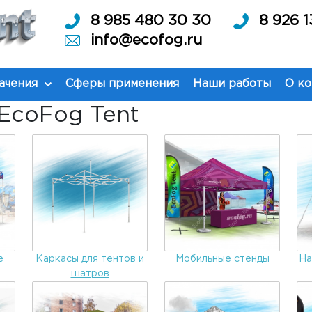
8 985 480 30 30
8 926 1
info@ecofog.ru
ачения
Сферы применения
Наши работы
О к
EcoFog Tent
е
Каркасы для тентов и
Мобильные стенды
На
шатров