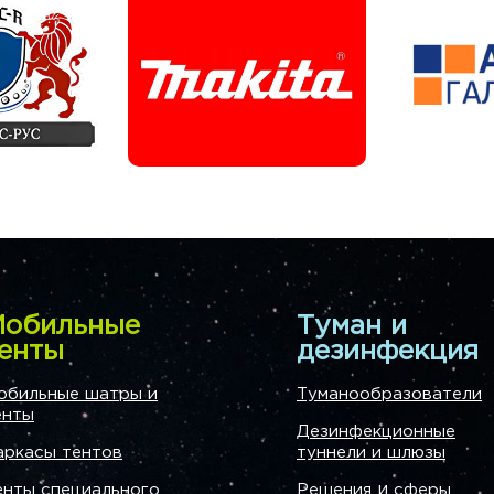
обильные
Туман и
енты
дезинфекция
обильные шатры и
Туманообразователи
енты
Дезинфекционные
аркасы тентов
туннели и шлюзы
и
енты специального
Решения
сферы