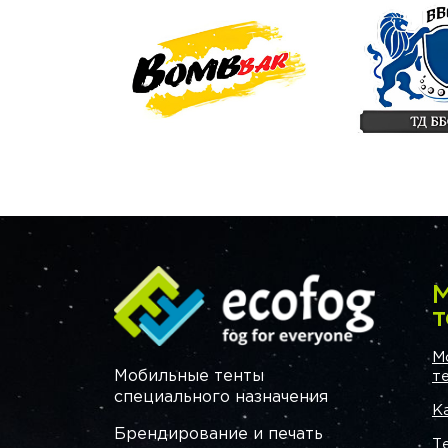
М
т
М
Мобильные тенты
т
специального назначения
К
Брендирование и печать
Т