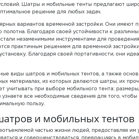
условий. Шатры и мобильные тенты предлагают шир
оптимальное решение для любых задач.
ярных вариантов временной застройки. Они имеют 
о полотна. Благодаря своей устойчивости к различн
 стали незаменимыми инструментами для проведения
тся практичным решением для временной застройки.
 установку. Благодаря своей портативности, они иде
ные виды шатров и мобильных тентов, а также осно
ных материалах, из которых делаются шатры, их проч
т учитывать при выборе мобильного тента: размеры,
ы узнаете все необходимые сведения для того, чтоб
имальную пользу.
шатров и мобильных тентов
отъемлемой частью жизни людей, предоставляя им у
ваться и совершенствоваться, превращаясь в мобил