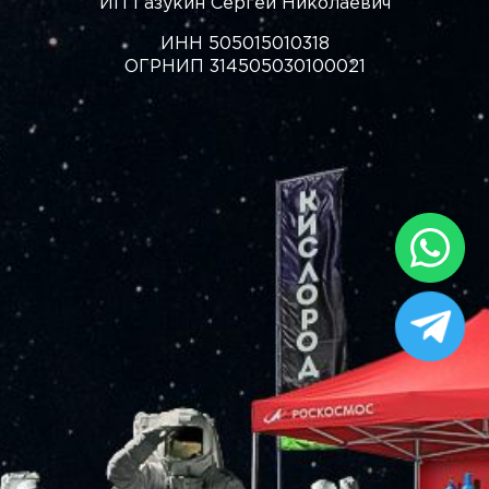
ИП Газукин Сергей Николаевич
ИНН 505015010318
ОГРНИП 314505030100021