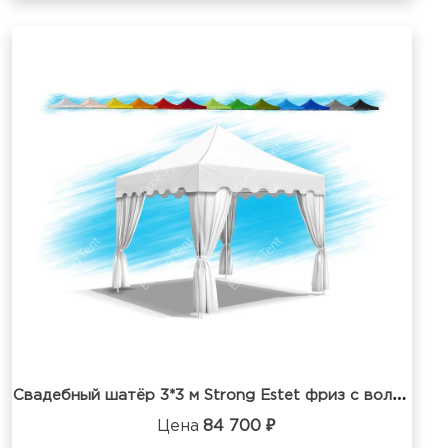
С
вадебный шатёр 3*3 м Strong Estet фриз с воланом
Цена
84 700 ₽