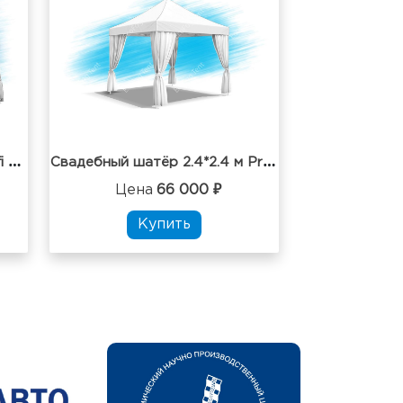
С
вадебный шатёр 2*3 м Profi Estet фриз с воланом
С
вадебный шатёр 2.4*2.4 м Profi
Цена
66 000 ₽
Купить