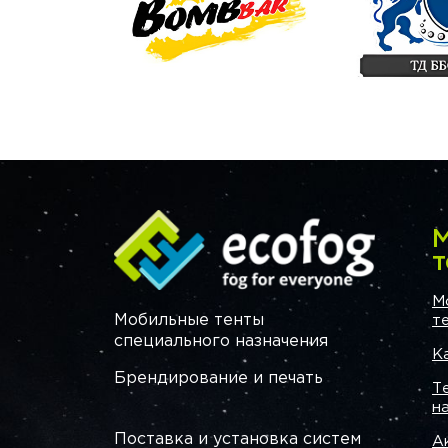
М
т
М
Мобильные тенты
т
специального назначения
К
Брендирование и печать
Т
н
Поставка и установка систем
А