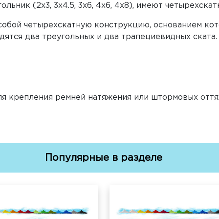
льник (2х3, 3х4.5, 3х6, 4х6, 4х8), имеют четырехск
собой четырехскатную конструкцию, основанием кото
дятся два треугольных и два трапециевидных ската.
ля крепления ремней натяжения или штормовых отт
Популярные в разделе