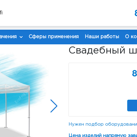
8 985 480 30 30
8 926 1
i
info@ecofog.ru
ачения
Сферы применения
Наши работы
О к
Свадебный ша
8
Нужен подбор оборудовани
Цена изделий напрямую зав