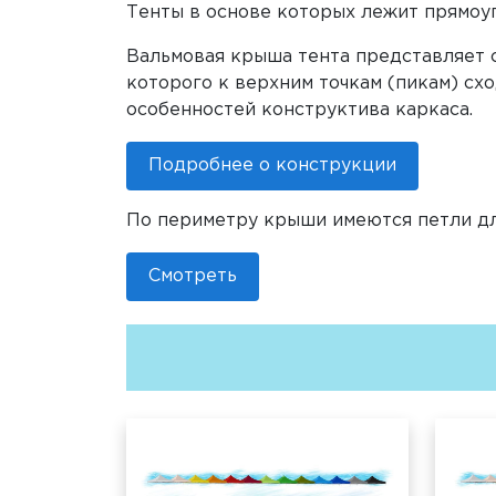
Тенты в основе которых лежит прямоуго
Вальмовая крыша тента представляет 
которого к верхним точкам (пикам) схо
особенностей конструктива каркаса.
Подробнее о конструкции
По периметру крыши имеются петли д
Смотреть