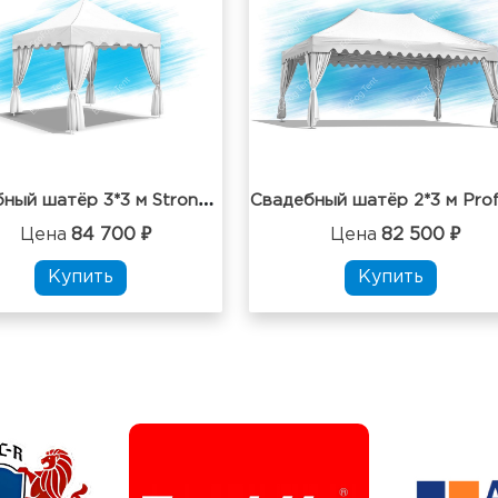
С
вадебный шатёр 3*3 м Strong Estet фриз с воланом
Цена
84 700 ₽
Цена
82 500 ₽
Купить
Купить