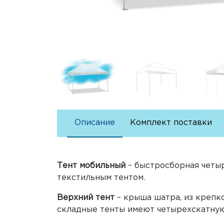
Описание
Комплект поставки
Тент мобильный
– быстросборная четыр
текстильным тентом.
Верхний тент
– крыша шатра, из крепк
складные тенты имеют четырехскатну