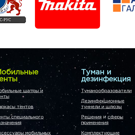
обильные
Туман и
енты
дезинфекция
обильные шатры и
Туманообразователи
енты
Дезинфекционные
аркасы тентов
туннели и шлюзы
и
енты специального
Решения
сферы
азначения
применения
ксессуары мобильных
Комплектующие