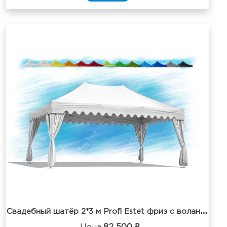
С
вадебный шатёр 2*3 м Profi Estet фриз с воланом