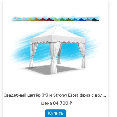
С
вадебный шатёр 3*3 м Strong Estet фриз с воланом
Цена
84 700 ₽
Купить