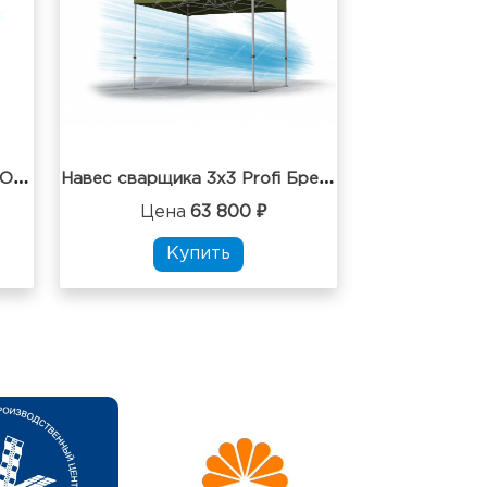
Н
авес сварщика 3x3 Strong Огнезащитный влагостойкий
Н
авес сварщика 3x3 Profi Брезент Огнестойкий
Цена
63 800 ₽
Купить