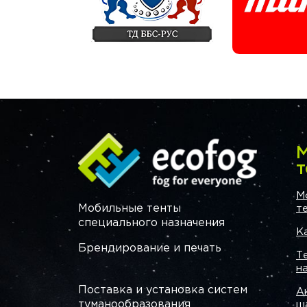
М
т
М
Мобильные тенты
т
специального назначения
К
Брендирование и печать
Т
н
Поставка и установка систем
А
туманообразования
ш