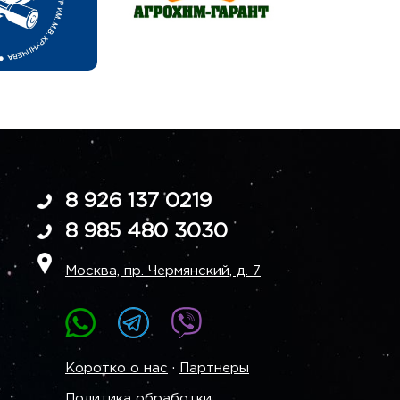
8 926 137 0219
8 985 480 3030
Москва, пр. Чермянский, д. 7
·
Коротко о нас
Партнеры
Политика обработки