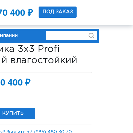
70 400 ₽
37 0219
ПОД ЗАКАЗ
омпании
ка 3x3 Profi
й влагостойкий
0 400 ₽
КУПИТЬ
я? Звоните
+7 (985) 480 30 30