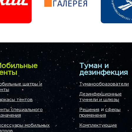
обильные
Туман и
енты
дезинфекция
обильные шатры и
Туманообразователи
енты
Дезинфекционные
аркасы тентов
туннели и шлюзы
и
енты специального
Решения
сферы
азначения
применения
ксессуары мобильных
Комплектующие
атров