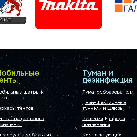
обильные
Туман и
енты
дезинфекция
обильные шатры и
Туманообразователи
енты
Дезинфекционные
аркасы тентов
туннели и шлюзы
и
енты специального
Решения
сферы
азначения
применения
ксессуары мобильных
Комплектующие