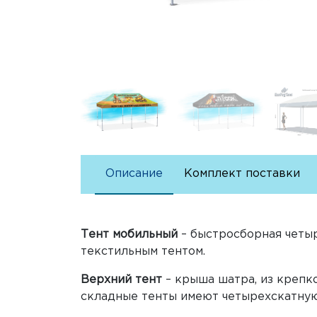
Описание
Комплект поставки
Тент мобильный
– быстросборная четыр
текстильным тентом.
Верхний тент
– крыша шатра, из крепк
складные тенты имеют четырехскатну