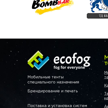
М
т
М
Мобильные тенты
т
специального назначения
К
Брендирование и печать
Т
н
Поставка и установка систем
А