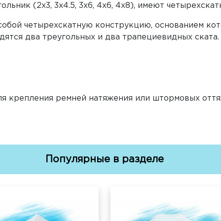
льник (2х3, 3х4.5, 3х6, 4х6, 4х8), имеют четырехск
собой четырехскатную конструкцию, основанием кото
дятся два треугольных и два трапециевидных ската.
ля крепления ремней натяжения или штормовых отт
Популярные в разделе