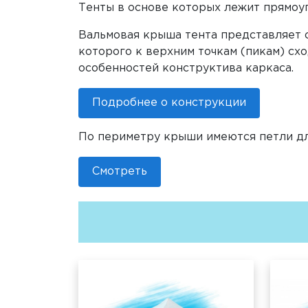
Тенты в основе которых лежит прямоуго
Вальмовая крыша тента представляет 
которого к верхним точкам (пикам) схо
особенностей конструктива каркаса.
Подробнее о конструкции
По периметру крыши имеются петли д
Смотреть